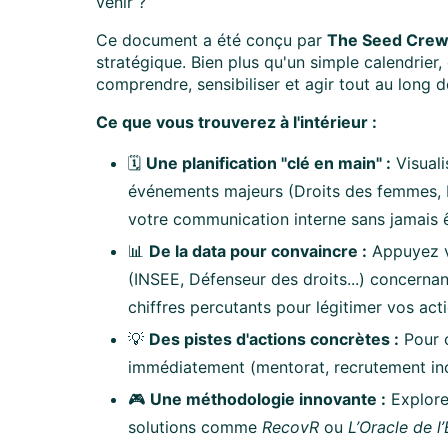
venir ?
Ce document a été conçu par
The Seed Cre
stratégique. Bien plus qu'un simple calendrier
comprendre, sensibiliser et agir tout au long 
Ce que vous trouverez à l'intérieur :
🗓️
Une planification "clé en main" :
Visuali
événements majeurs (Droits des femmes, M
votre communication interne sans jamais ê
📊
De la data pour convaincre :
Appuyez vo
(INSEE, Défenseur des droits...) concernan
chiffres percutants pour légitimer vos act
💡
Des pistes d'actions concrètes :
Pour c
immédiatement (mentorat, recrutement inclu
🎮
Une méthodologie innovante :
Explore
solutions comme
RecovR
ou
L’Oracle de 